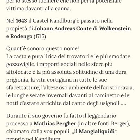
per lo stesso fuciliere che non per la potenziale
vittima davanti alla canna.
Nel
1643
il Castel Kandlburg è passato nella
propietà di
Johann Andreas Conte di Wolkenstein
e Rodengo
(1715)
Quant´è sonoro questo nome!
La casta e pura lirica dei trovatori e le più smodate
gozzoviglie, i rapporti sociali nelle sfere più
altolocate e la più assoluta solitudine di una dura
prigionia, la vita cortigiana in tutte le sue
sfacettatture, l’altezzoso ambiente dell’aristocrazia,
le lunghe serate invernali davanti al caminetto e le
notti d’estate arrichite dal canto degli usignoli ….
Durante il suo governo fu fatto il leggendario
processo a
Mathias Pergher
(in altre fonti Berger),
chiamato dalla vox populi „
il Mangialiquidi
“,
proprio nel Kandlburg