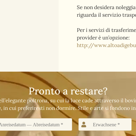
Se non desidera noleggia
riguarda il servizio trasp
Per i servizi di trasferi
provider è un’opzione:
http://www.altoadigebus
Pronto a restare?
l’elegante poltrona, su cui la luce cade attraverso il bov
e, in cui preferiresti non dormire. Stile e arte si fondono in