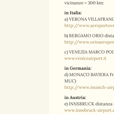
vicinanze < 300 km:
in Italia:
a) VERONA VILLAFRANCA 
http://www.aeroportove
b) BERGAMO ORIO distan
http://www.orioaeropor
c) VENEZIA MARCO POLO 
www.veniceairport.it
in Germania:
d) MONACO BAVIERA Franz
MUC)
http://www.munich-airp
in Austria:
e) INNSBRUCK distanza 8
www.innsbruck-airport