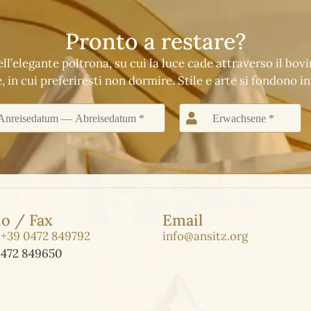
Pronto a restare?
l’elegante poltrona, su cui la luce cade attraverso il bov
e, in cui preferiresti non dormire. Stile e arte si fondono in
o / Fax
Email
:
+39 0472 849792
info@ansitz.org
0472 849650