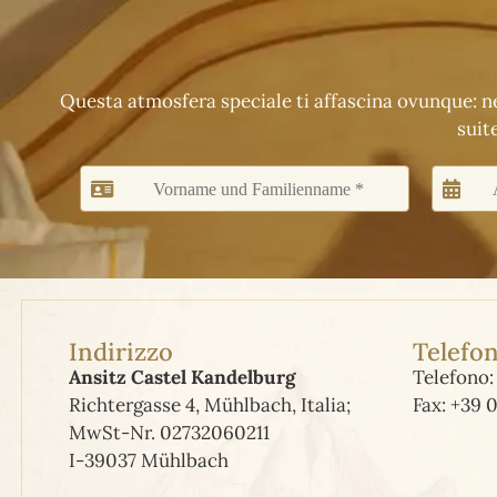
Questa atmosfera speciale ti affascina ovunque: nel
suit
Indirizzo
Telefon
Ansitz Castel Kandelburg
Telefono
Richtergasse 4, Mühlbach, Italia;
Fax: +39 
MwSt-Nr. 02732060211
I-39037 Mühlbach