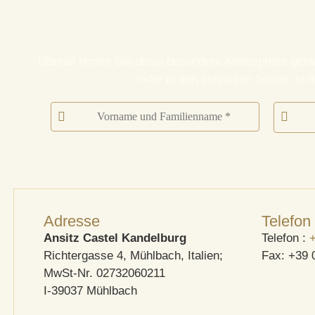
Überall nimmt Sie diese besondere Atmosphäre gefang
oder in den eleganten Suiten, in
Adresse
Telefon
Ansitz Castel Kandelburg
Telefon :
Richtergasse 4, Mühlbach, Italien;
Fax: +39 
MwSt-Nr. 02732060211
I-39037 Mühlbach