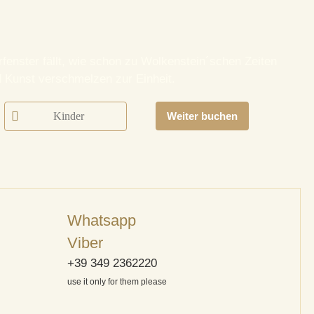
fenster fällt, wie schon zu Wolkenstein´schen Zeiten
d Kunst verschmelzen zur Einheit.
Weiter buchen
Whatsapp
Viber
+39 349 2362220
use it only for them please