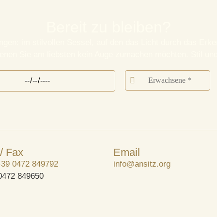
Bereit zu bleiben?
en: im stilvollen Sessel, auf den das Licht durch das Erker
 denen Sie am liebsten kein Auge zumachen möchten. Stil un
 / Fax
Email
+39 0472 849792
info@ansitz.org
0472 849650